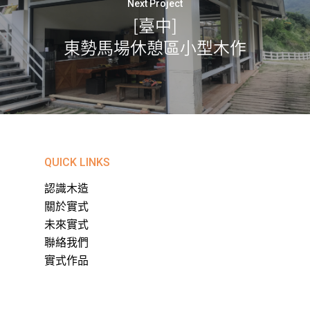
Next Project
[臺中]
東勢馬場休憩區小型木作
QUICK LINKS
認識木造
關於實式
未來實式
聯絡我們
實式作品